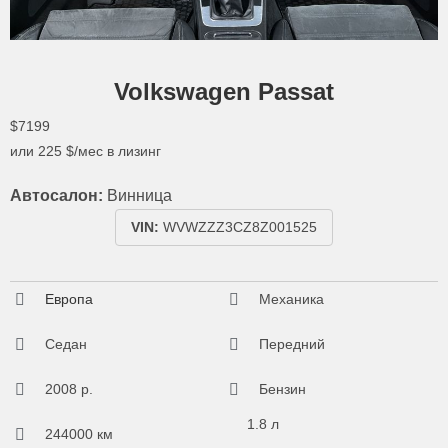
Volkswagen Passat
$7199
или
225
$/мес в лизинг
Автосалон:
Винница
VIN:
WVWZZZ3CZ8Z001525
Европа
Механика
Седан
Передний
2008 р.
Бензин
1.8 л
244000 км