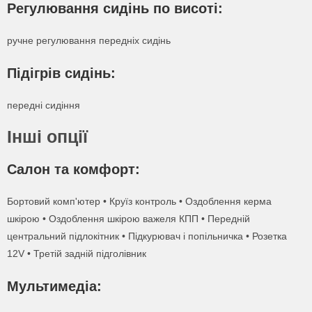
Регулювання сидінь по висоті:
Заполните форму ниже и мы свяжемся с вами.
Заполните форму ниже и мы свяжемся с вами.
077 074 7779
Или позвоните нам:
Или позвоните нам:
ручне регулювання передніх сидінь
Ваш эмейл
077 074 7779
077 074 7779
Ваше имя
Підігрів сидінь:
передні сидіння
Ваше имя
Ваше имя
Ваше сообщение
Ваш телефон
Інші опції
Ваш телефон
Ваш телефон
Салон та комфорт:
Бортовий комп'ютер • Круїз контроль • Оздоблення керма
шкірою • Оздоблення шкірою важеля КПП • Передній
Даю согласие на обработку персональных данных
Даю согласие на обработку персональных данных
центральний підлокітник • Підкурювач і попільничка • Розетка
Даю согласие на обработку персональных данных
12V • Третій задній підголівник
Даю согласие на обработку персональных данных
Мультимедіа: