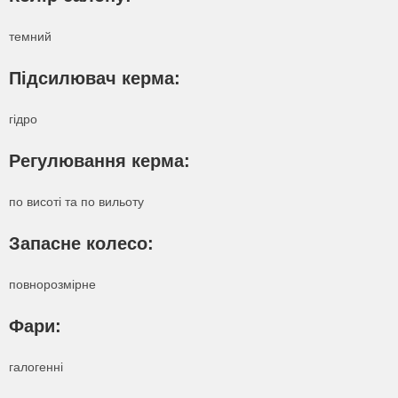
темний
Підсилювач керма:
гідро
Регулювання керма:
по висоті та по вильоту
Запасне колесо:
повнорозмірне
Узнать про лизинг
Фари:
Написать на почту
Заказать звонок
Получить консультацию
галогенні
Заполните форму ниже и мы свяжемся с вами.
Ваше имя
Или позвоните нам: