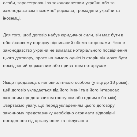
особи, зареєстровані за законодавством україни або за
законодавством іноземної держави, громадяни україни та
Даю згоду на обробку персональних даних
іноземці.
Для того, щоб договір набув юридичної сили, він має бути в
обов’язковому порядку підписаний обома сторонами. Чинне
законодавство україни не вимагає нотаріального посвідчення
цього договору, проте на вимогу однієї із сторін він може бути
посвідчений державним або приватним нотаріусом.
Якщо продавець є неповнолітньою особою (у віці до 18 років),
цей договір укладається від його імені та в його інтересах
законним представником (опікуном або одним з батьків).
Звертаємо увагу, що перед укладенням цього договору
законному представнику необхідно отримати відповідні
погодження від органу опіки та піклування.