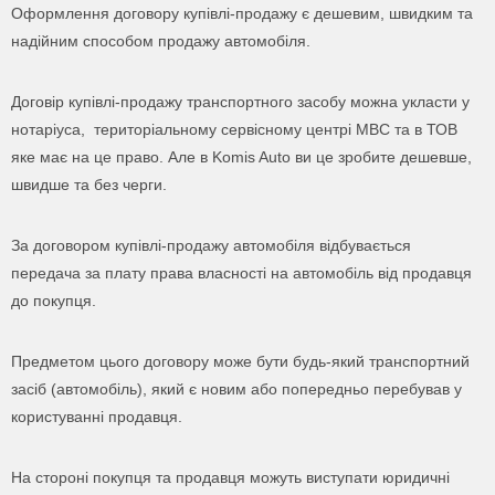
Оформлення договору купівлі-продажу є дешевим, швидким та
надійним способом продажу автомобіля.
Написати на почту
Замовити дзвінок
Договір купівлі-продажу транспортного засобу можна укласти у
нотаріуса, територіальному сервісному центрі МВС та в ТОВ
Ваше ім'я
яке має на це право. Але в Komis Auto ви це зробите дешевше,
Заповніть форму нижче і ми зв'яжемось з вами.
швидше та без черги.
Або зателефонуйте нам:
Ваш емейл
За договором купівлі-продажу автомобіля відбувається
077 074 7779
передача за плату права власності на автомобіль від продавця
до покупця.
Ваше ім'я
Ваше повідомлення
Предметом цього договору може бути будь-який транспортний
засіб (автомобіль), який є новим або попередньо перебував у
Ваш телефон
користуванні продавця.
На стороні покупця та продавця можуть виступати юридичні
Даю згоду на обробку персональних даних