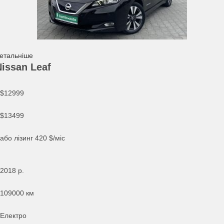
етальніше
Nissan Leaf
$12999
$13499
або лізинг
420
$/міс
2018
р.
109000 км
Електро