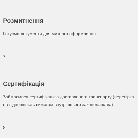
Ваш телефон
Ваш телефон
Розмитнення
Ваш телефон
Готуємо документи для митного оформлення
Даю згоду на обробку персональних даних
Даю згоду на обробку персональних даних
Даю згоду на обробку персональних даних
Даю згоду на обробку персональних даних
Даю згоду на обробку персональних даних
7
Сертифікація
Займаємося сертифікацією доставленого транспорту (перевірка
на відповідність вимогам внутрішнього законодавства)
8