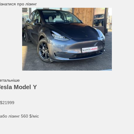
ізнатися про лізинг
етальніше
Tesla Model Y
$21999
або лізинг
560
$/міс