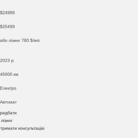
$24999
$25499
або лізинг
780
$/міс
2023
р.
45000 км
Електро
Автомат
ридбати
 лізинг
тримати консультацію