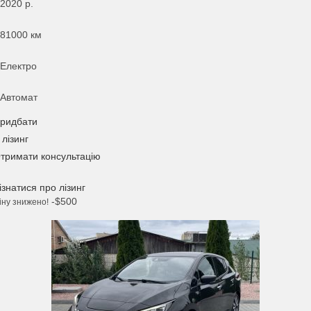
2020
р.
81000 км
Електро
Автомат
ридбати
 лізинг
тримати консультацію
ізнатися про лізинг
-$500
іну знижено!