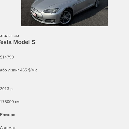
етальніше
Tesla Model S
$14799
або лізинг
465
$/міс
2013
р.
175000 км
Електро
Автомат