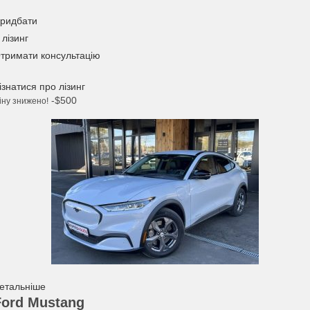
ридбати
 лізинг
тримати консультацію
ізнатися про лізинг
-$500
іну знижено!
етальніше
Ford Mustang