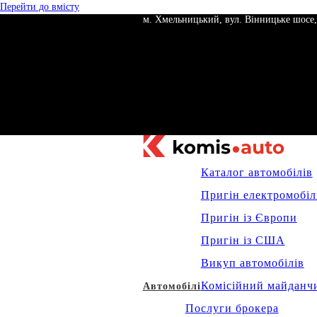
Перейти до вмісту
м. Хмельницький, вул. Вінницьке шосе,
Каталог автомобілів
Пригін електромобіл
Пригін із Європи
Пригін із США
Викуп автомобілів
Комісійний майданч
Автомобілі
Послуги брокера