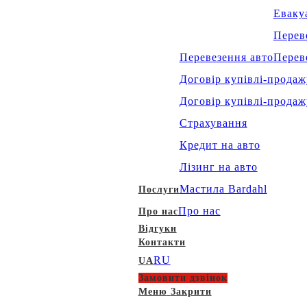
Еваку
Перев
Перевезення авто
Перев
Договір купівлі-продаж
Договір купівлі-прода
Страхування
Кредит на авто
Лізинг на авто
Мастила Bardahl
Послуги
Про нас
Про нас
Відгуки
Контакти
RU
UA
Замовити дзвінок
Меню
Закрити