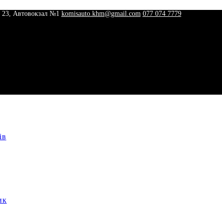
 23, Автовокзал №1
komisauto.khm@gmail.com
077 074 7779
ів
ик