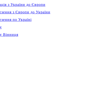
ація з України до Європи
езення з Європи до України
езення по Україні
у
жу Вінниця