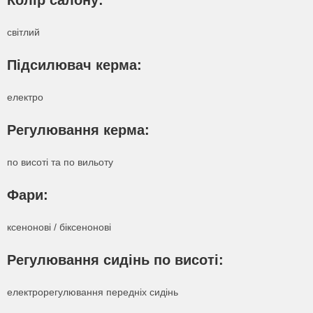
Колір салону:
світлий
Підсилювач керма:
електро
Регулювання керма:
по висоті та по вильоту
Фари:
ксенонові / біксенонові
Регулювання сидінь по висоті:
Дізнатися про лізинг
електрорегулювання передніх сидінь
Написати на почту