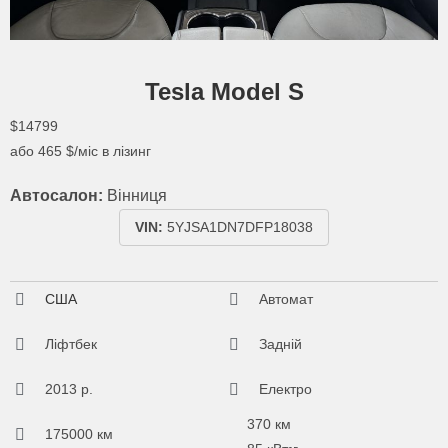
Tesla Model S
$14799
або
465
$/міс в лізинг
Автосалон:
Вінниця
VIN:
5YJSA1DN7DFP18038
США
Автомат
Ліфтбек
Задній
2013 р.
Електро
370 км
175000 км