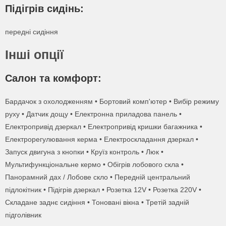
Підігрів сидінь:
Замовити дзвінок
Отримати консультацію
Заповніть форму нижче і ми зв'яжемось з вами.
Ваше ім'я
передні сидіння
Або зателефонуйте нам:
Заповніть форму нижче і ми зв'яжемось з вами.
Заповніть форму нижче і ми зв'яжемось з вами.
Інші опції
077 074 7779
Або зателефонуйте нам:
Або зателефонуйте нам:
Ваш емейл
Салон та комфорт:
077 074 7779
077 074 7779
Ваше ім'я
Бардачок з охолодженням • Бортовий комп'ютер • Вибір режиму
Ваше ім'я
Ваше ім'я
Ваше повідомлення
руху • Датчик дощу • Електронна приладова панель •
Ваш телефон
Електропривід дзеркал • Електропривід кришки багажника •
Електрорегулювання керма • Електроскладання дзеркал •
Запуск двигуна з кнопки • Круїз контроль • Люк •
Ваш телефон
Ваш телефон
Мультифункціональне кермо • Обігрів лобового скла •
Панорамний дах / Лобове скло • Передній центральний
підлокітник • Підігрів дзеркал • Розетка 12V • Розетка 220V •
Даю згоду на обробку персональних даних
Даю згоду на обробку персональних даних
Складане заднє сидіння • Тоновані вікна • Третій задній
Даю згоду на обробку персональних даних
підголівник
Даю згоду на обробку персональних даних