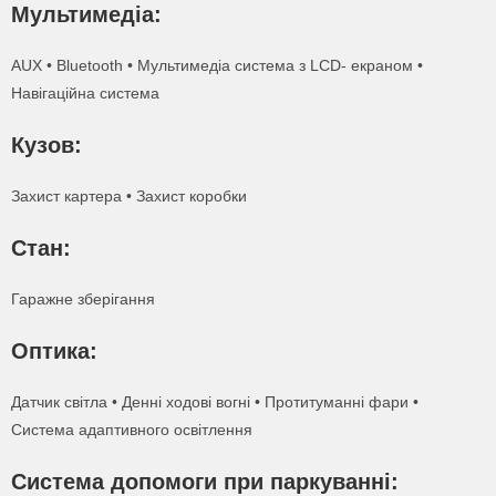
Мультимедіа:
Даю згоду на обробку персональних даних
Даю згоду на обробку персональних даних
AUX • Bluetooth • Мультимедіа система з LCD- екраном •
Навігаційна система
Кузов:
Захист картера • Захист коробки
Стан:
Гаражне зберігання
Оптика:
Датчик світла • Денні ходові вогні • Протитуманні фари •
Система адаптивного освітлення
Система допомоги при паркуванні: