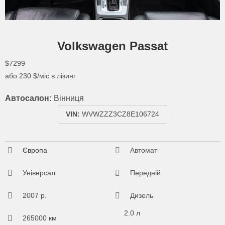
Volkswagen Passat
$7299
або
230
$/міс в лізинг
Автосалон:
Вінниця
VIN:
WVWZZZ3CZ8E106724
Європа
Автомат
Універсал
Передній
2007 р.
Дизель
2.0 л
265000 км