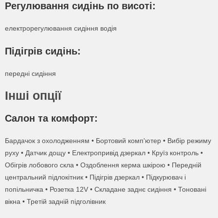
Регулювання сидінь по висоті:
Дізнатися про лізинг
Написати на почту
електрорегулювання сидіння водія
Замовити дзвінок
Отримати консультацію
Заповніть форму нижче і ми зв'яжемось з вами.
Підігрів сидінь:
Ваше ім'я
Або зателефонуйте нам:
Заповніть форму нижче і ми зв'яжемось з вами.
Заповніть форму нижче і ми зв'яжемось з вами.
передні сидіння
077 074 7779
Або зателефонуйте нам:
Або зателефонуйте нам:
Інші опції
Ваш емейл
077 074 7779
077 074 7779
Ваше ім'я
Салон та комфорт:
Ваше ім'я
Ваше ім'я
Ваше повідомлення
Бардачок з охолодженням • Бортовий комп'ютер • Вибір режиму
Ваш телефон
руху • Датчик дощу • Електропривід дзеркал • Круїз контроль •
Обігрів лобового скла • Оздоблення керма шкірою • Передній
Ваш телефон
Ваш телефон
центральний підлокітник • Підігрів дзеркал • Підкурювач і
попільничка • Розетка 12V • Складане заднє сидіння • Тоновані
вікна • Третій задній підголівник
Даю згоду на обробку персональних даних
Даю згоду на обробку персональних даних