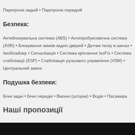
Парктронік задній • Парктронік передній
Безпека:
Антиблокувальна система (ABS) • Антипробуксовочна система
(ASR) • Блокування замків задніх дверей • Датчик тиску в шинах •
Імобілайзер • Сигналізація • Система кріплення IsoFix • Система
стабілізації (ESP) • Стабілізація рульового управління (VSM) •
Центральний замок
Подушка безпеки:
Бічні задні • Бічні передні • Віконні (шторки) • Водія • Пасажира
Наші пропозиції